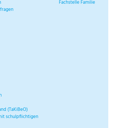
n
Fachstelle Familie
nfragen
n
and (TaKiBeO)
t schulpflichtigen