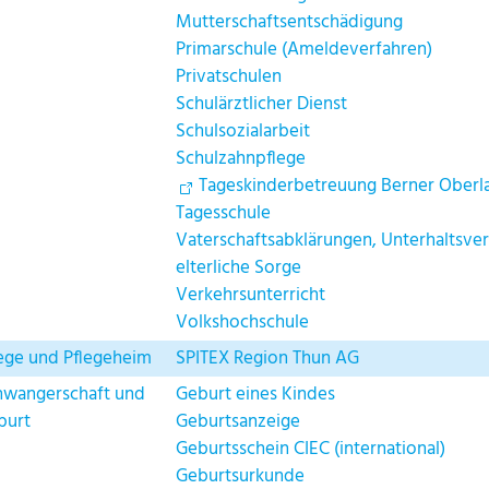
Mutterschaftsentschädigung
Primarschule (Ameldeverfahren)
Privatschulen
Schulärztlicher Dienst
Schulsozialarbeit
Schulzahnpflege
Tageskinderbetreuung Berner Oberl
Tagesschule
Vaterschaftsabklärungen, Unterhaltsv
elterliche Sorge
Verkehrsunterricht
Volkshochschule
lege und Pflegeheim
SPITEX Region Thun AG
hwangerschaft und
Geburt eines Kindes
burt
Geburtsanzeige
Geburtsschein CIEC (international)
Geburtsurkunde