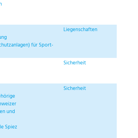
n
Liegenschaften
ung
chutzanlagen) für Sport-
Sicherheit
Sicherheit
ehörige
hweizer
en und
de Spiez