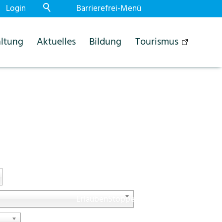
Login
Barrierefrei-Menü
Powered by Weblication® CMS
ltung
Aktuelles
Bildung
Tourismus
Schrift
Normal
Gross
Sehr gross
Kontrast
Normal
Stark
Dunkelmodus
Aus
Ein
Bilder
Anzeigen
Ausblenden
Animationen
Erlauben
Stoppen
Leichte Sprache