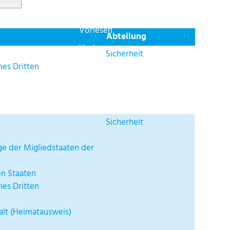
Aus
Ein
Vorlesen
Abteilung
Vorlesen starten
Sicherheit
Vorlesen pausieren
nes Dritten
Stoppen
Sicherheit
ge der Migliedstaaten der
en Staaten
nes Dritten
alt (Heimatausweis)