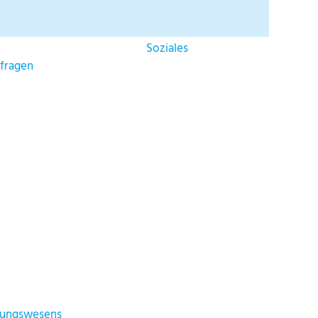
Soziales
nfragen
ldungswesens