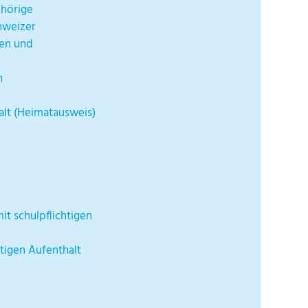
ehörige
hweizer
en und
n
alt (Heimatausweis)
t schulpflichtigen
tigen Aufenthalt