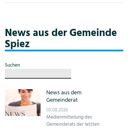
Veranstaltungskalender
SpiezInfo
Broschüren
News aus der Gemeinde
Aus dem Gemeinderat
Spiez
Presseberichte
Offene Stellen
Suchen
Sportlerinnen- und Sportlerehrung
Verkehrsbehinderungen
Standorte der Defibrillatoren in der
News aus dem
Gemeinde Spiez
Gemeinderat
Nutzungsstrategie
05.08.2026
Medienmitteilung des
Zentrumsentwicklung
Gemeinderats der letzten