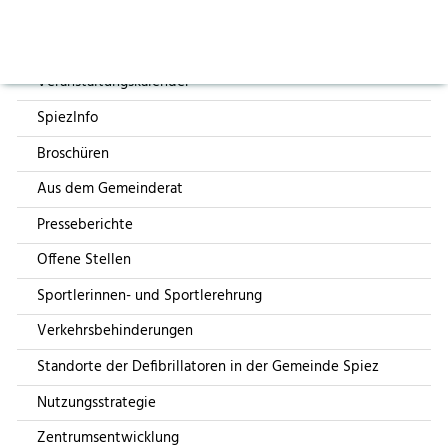
Aktuelles
Events
Vorlesen pausieren
Stoppen
GFO Gemeindeführungs- organisation Spiez
News aus der Gemeinde
Kontakt
Login
Veranstaltungskalender
Japankäfer
SpiezInfo
Verkehrsrichtplan
Broschüren
Mobilitätsstrategie Spiez 2050
Aus dem Gemeinderat
Planungsprojekte
Presseberichte
Zeichen der Erinnerung
Offene Stellen
Ukraine
Sportlerinnen- und Sportlerehrung
Spiez - zäme ungerwägs
Verkehrsbehinderungen
Organisation Veranstaltung
Standorte der Defibrillatoren in der Gemeinde Spiez
Events
Nutzungsstrategie
GFO Gemeindeführungs- organisation Spiez
Zentrumsentwicklung