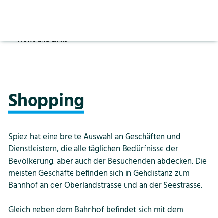
Usestuehle
Spiezer KMU Treffen
Vorlesen pausieren
Stoppen
SpieZiell Produkte
Branchenregister
Kontakt
Login
Shopping
News und Links
Spiezer KMU Treffen
Branchenregister
News und Links
Shopping
Gemeinde
Spiez hat eine breite Auswahl an Geschäften und
Politik
Dienstleistern, die alle täglichen Bedürfnisse der
Bevölkerung, aber auch der Besuchenden abdecken. Die
meisten Geschäfte befinden sich in Gehdistanz zum
Verwaltung
Bahnhof an der Oberlandstrasse und an der Seestrasse.
Gleich neben dem Bahnhof befindet sich mit dem
Aktuelles