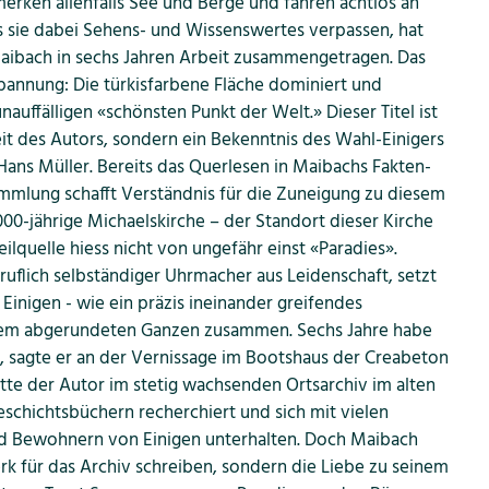
merken allenfalls See und Berge und fahren achtlos an
s sie dabei Sehens- und Wissenswertes verpassen, hat
aibach in sechs Jahren Arbeit zusammengetragen. Das
Spannung: Die türkisfarbene Fläche dominiert und
auffälligen «schönsten Punkt der Welt.» Dieser Titel ist
t des Autors, sondern ein Bekenntnis des Wahl-Einigers
 Hans Müller. Bereits das Querlesen in Maibachs Fakten-
mlung schafft Verständnis für die Zuneigung zu diesem
00-jährige Michaelskirche – der Standort dieser Kirche
eilquelle hiess nicht von ungefähr einst «Paradies».
ruflich selbständiger Uhrmacher aus Leidenschaft, setzt
Einigen - wie ein präzis ineinander greifendes
nem abgerundeten Ganzen zusammen. Sechs Jahre habe
t, sagte er an der Vernissage im Bootshaus der Creabeton
atte der Autor im stetig wachsenden Ortsarchiv im alten
eschichtsbüchern recherchiert und sich mit vielen
 Bewohnern von Einigen unterhalten. Doch Maibach
rk für das Archiv schreiben, sondern die Liebe zu seinem