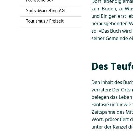
Fachstelle 60+
Dorf lebendig erha
zum Boden, zu Wass
Spiez Marketing AG
und Einigen erst le
Tourismus / Freizeit
herausgebenden We
so: «Das Buch wird
seiner Gemeinde e
Des Teuf
Den Inhalt des Buch
verraten: Der Orts
belegen das Leben i
Fantasie und inwief
Zeitspanne des Mitt
Wort, präsentiert 
unter der Kanzel d