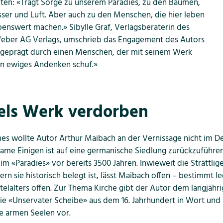
lten: «Tragt Sorge zu unserem Paradies, zu den Bäumen,
er und Luft. Aber auch zu den Menschen, die hier leben
benswert machen.» Sibylle Graf, Verlagsberaterin des
ber AG Verlags, umschrieb das Engagement des Autors
 geprägt durch einen Menschen, der mit seinem Werk
in ewiges Andenken schuf.»
els Werk verdorben
es wollte Autor Arthur Maibach an der Vernissage nicht im Det
name Einigen ist auf eine germanische Siedlung zurückzufüh
m «Paradies» vor bereits 3500 Jahren. Inwieweit die Strättlig
ern sie historisch belegt ist, lässt Maibach offen – bestimmt le
elalters offen. Zur Thema Kirche gibt der Autor dem langjähr
die «Unservater Scheibe» aus dem 16. Jahrhundert in Wort und 
ie armen Seelen vor.