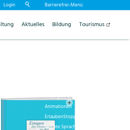
Login
Barrierefrei-Menü
Powered by Weblication® CMS
ltung
Aktuelles
Bildung
Tourismus
Schrift
Normal
Gross
Sehr gross
Kontrast
Normal
Stark
Dunkelmodus
Aus
Ein
Bilder
Anzeigen
Ausblenden
Animationen
Erlauben
Stoppen
Leichte Sprache