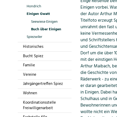
Eilige Reisende be
Hondrich
Einigen vorbei. Wa
der Autor Arthur M
Einigen Gwatt
Titelfoto erzeugt 
Seewiese Einigen
umrahmt den fast un
Buch über Einigen
keine Vermessenhei
Spiezwiler
und Schriftstellers
und Geschichtensam
Historisches
Dorf um die über 10
Bucht Spiez
mit der einstigen H
Familie
Arthur Maibach, be
die Geschichte von 
Vereine
Räderwerk - zu ei
Jahrgängertreffen Spiez
er daran gearbeite
in Einigen. Dabei h
Wohnen
Schulhaus und in G
Koordinationsstelle
Bewohnerinnen und
Freiwilligenarbeit
wollte nicht ein We