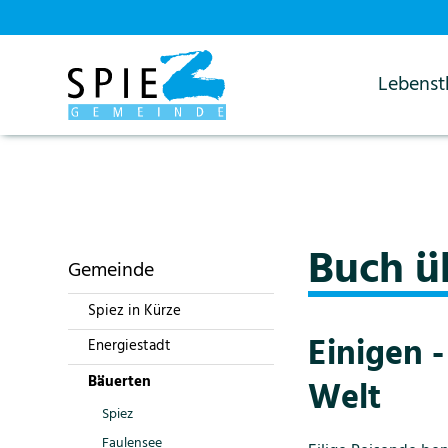
Lebens
Startseite
Gemeinde
Bäuerten
Einigen Gwatt
Buch ü
Gemeinde
Spiez in Kürze
Einigen 
Energiestadt
Bäuerten
Welt
Spiez
Faulensee