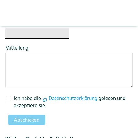
Aktuelles
Vorlesen pausieren
Stoppen
Bildung
Kontakt
Login
Tel. / Natel
*
Tourismus
Mitteilung
Ich habe die
Datenschutzerklärung
gelesen und
akzeptiere sie.
Abschicken