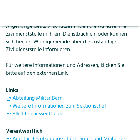
Aktuelles
(Zivilschutz) der alten und der neuen Wohngemeinde
Vorlesen pausieren
über Ihren Umzug informieren.
Stoppen
Bildung
Kontakt
Login
Angehörige des Zivilschutzes finden die Adresse Ihrer
Zivildienststelle in ihrem Dienstbüchlein oder können
Tourismus
sich bei der Wohngemeinde über die zuständige
Zivildienststelle informieren.
Für weitere Informationen und Adressen, klicken Sie
bitte auf den externen Link.
Links
Abteilung Militär Bern
Weitere Informationen zum Sektionschef
Pflichten ausser Dienst
Verantwortlich
Amt für Bevölkerungsschutz, Sport und Militär des