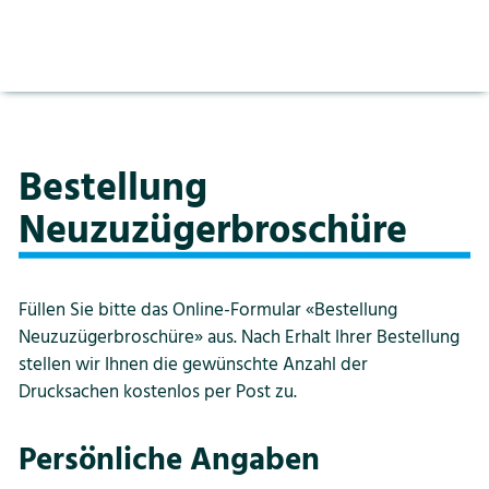
Raumreservation
Vorlesen pausieren
Aufgabenzuteilung
Stoppen
Gebühren
Abteilungen
Kontakt
Login
Mitarbeitende
Öffnungszeiten
Bestellung
Dienstleistungen
Neuzuzügerbroschüre
Onlineschalter
Downloadbereich
Abfallentsorgung
Füllen Sie bitte das Online-Formular «Bestellung
Neuzuzügerbroschüre» aus. Nach Erhalt Ihrer Bestellung
Raumreservation
stellen wir Ihnen die gewünschte Anzahl der
Gebühren
Drucksachen kostenlos per Post zu.
Aktuelles
Persönliche Angaben