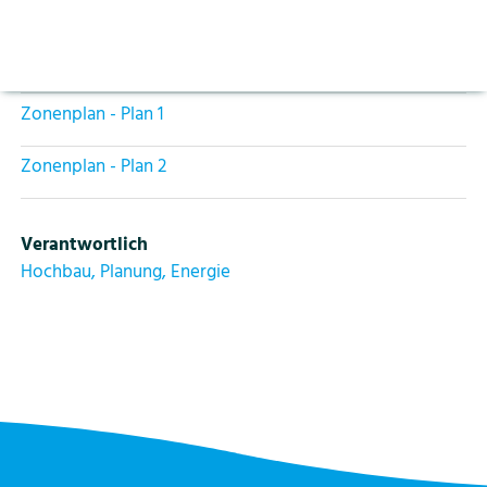
Aktuelles
Zonenplan - Inventarplan
Vorlesen pausieren
Stoppen
Zonenplan - Naturgefahren
Bildung
Kontakt
Login
Zonenplan - Plan 1
Tourismus
Zonenplan - Plan 2
Verantwortlich
Hochbau, Planung, Energie