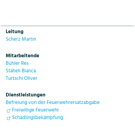
Aktuelles
Auf der Webseite
www.feuerwehr-spiez.ch
sind
Vorlesen pausieren
weitere Informationen zur Feuerwehr Spiez
Stoppen
aufgeschaltet.
Bildung
Kontakt
Login
Leitung
Tourismus
Scherz Martin
Mitarbeitende
Bühler Res
Stäheli Bianca
Turtschi Oliver
Dienstleistungen
Befreiung von der Feuerwehrersatzabgabe
Freiwillige Feuerwehr
Schädlingsbekämpfung