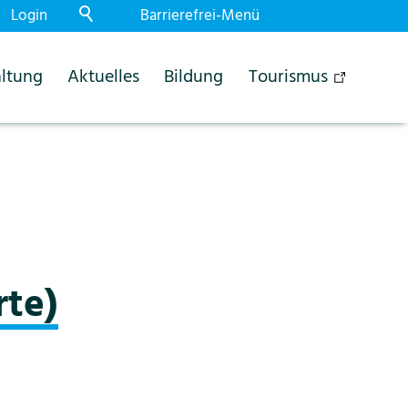
Login
Barrierefrei-Menü
Powered by Weblication® CMS
ltung
Aktuelles
Bildung
Tourismus
Schrift
Normal
Gross
Sehr gross
Kontrast
Normal
Stark
Dunkelmodus
Aus
Ein
Bilder
rte)
Anzeigen
Ausblenden
Animationen
Erlauben
Stoppen
Leichte Sprache