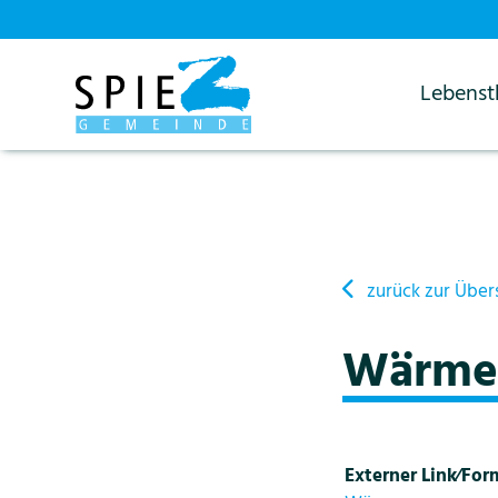
Lebens
Startseite
Details
zurück zur Über
Wärmev
Externer Link⁄For