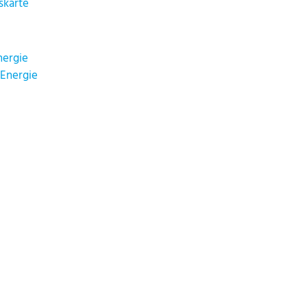
karte
nergie
 Energie