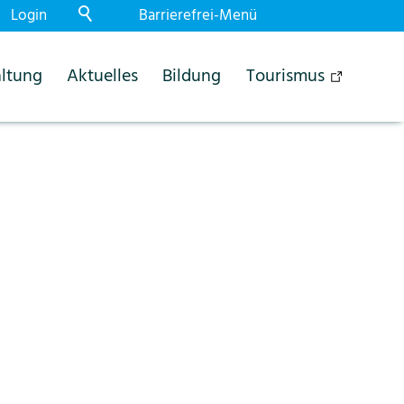
Login
Barrierefrei-Menü
Powered by Weblication® CMS
ltung
Aktuelles
Bildung
Tourismus
Schrift
Normal
Gross
Sehr gross
Kontrast
Normal
Stark
Dunkelmodus
Aus
Ein
Bilder
Anzeigen
Ausblenden
Animationen
Erlauben
Stoppen
Leichte Sprache