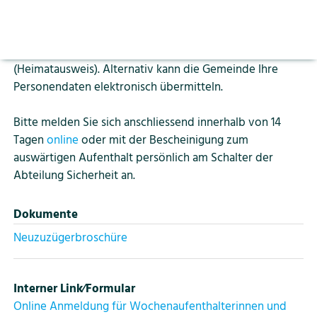
Aktuelles
Vorlesen pausieren
Aufenthalt anmelden. Bitte kontaktieren Sie vorgängig
Stoppen
Ihre Wohngemeinde und beantragen eine
Bildung
Kontakt
Login
Bescheinigung für den auswärtigen Wochenaufenthalt
(Heimatausweis). Alternativ kann die Gemeinde Ihre
Personendaten elektronisch übermitteln.
Tourismus
Bitte melden Sie sich anschliessend innerhalb von 14
Tagen
online
oder mit der Bescheinigung zum
auswärtigen Aufenthalt persönlich am Schalter der
Abteilung Sicherheit an.
Dokumente
Neuzuzügerbroschüre
Interner Link⁄Formular
Online Anmeldung für Wochenaufenthalterinnen und