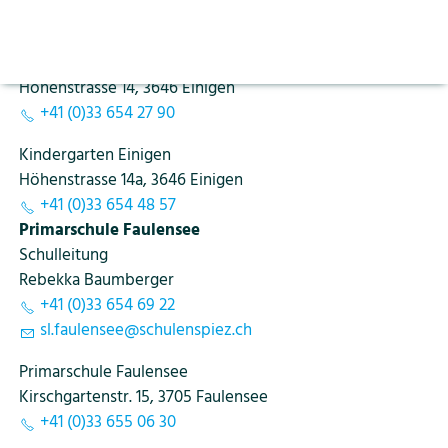
Aktuelles
Vorlesen pausieren
sl
n
g
n
sch
l
nsp
z
ch
Stoppen
Bildung
Primarschule Einigen
Kontakt
Login
Höhenstrasse 14, 3646 Einigen
+41 (0)33 654 27 90
Tourismus
Kindergarten Einigen
Höhenstrasse 14a, 3646 Einigen
+41 (0)33 654 48 57
Primarschule Faulensee
Schulleitung
Rebekka Baumberger
+41 (0)33 654 69 22
sl
f
l
ns
sch
l
nsp
z
ch
Primarschule Faulensee
Kirschgartenstr. 15, 3705 Faulensee
+41 (0)33 655 06 30