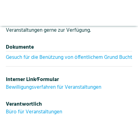
Aktuelles
Vorlesen pausieren
Gemeinde Spiez.
Stoppen
Bildung
Kontakt
Login
Für nähere Auskünfte steht das Büro für
Veranstaltungen gerne zur Verfügung.
Tourismus
Dokumente
Gesuch für die Benützung von öffentlichem Grund Bucht
Interner Link⁄Formular
Bewilligungsverfahren für Veranstaltungen
Verantwortlich
Büro für Veranstaltungen