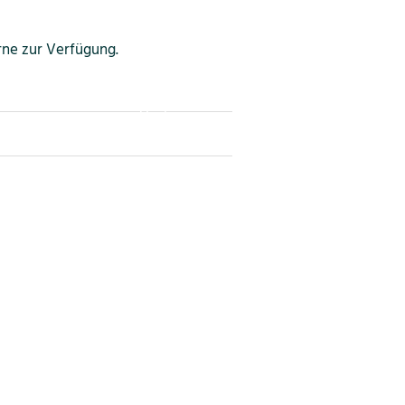
Aus
Ein
ne zur Verfügung.
Vorlesen
Vorlesen starten
Vorlesen pausieren
Stoppen