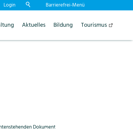
Login
Barrierefrei-Menü
Powered by Weblication® CMS
ltung
Aktuelles
Bildung
Tourismus
Schrift
Normal
Gross
Sehr gross
Kontrast
Normal
Stark
Dunkelmodus
Aus
Ein
Bilder
Anzeigen
Ausblenden
Animationen
Erlauben
Stoppen
Leichte Sprache