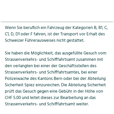
Aktuelles
Wir empfehlen Ihnen das Umtauschgesuch vor Ablauf
Vorlesen pausieren
der 12 Monate einzureichen, damit Sie ohne Unterbruch
Stoppen
Bildung
fahrberechtigt sind.
Kontakt
Login
Wenn Sie beruflich ein Fahrzeug der Kategorien B, B1, C,
Tourismus
C1, D, D1 oder F fahren, ist der Transport vor Erhalt des
Schweizer Führerausweises nicht gestattet.
Sie haben die Möglichkeit, das ausgefüllte Gesuch vom
Strassenverkehrs- und Schifffahrtsamt zusammen mit
den verlangten bei einer der Geschäftsstellen des
Strassenverkehrs- und Schifffahrtsamtes, bei einer
Polizeiwache des Kantons Bern oder bei der Abteilung
Sicherheit Spiez einzureichen. Die Abteilung Sicherheit
prüft das Gesuch gegen eine Gebühr in der Höhe von
CHF 5.00 und leitet dieses zur Bearbeitung an das
Strassenverkehrs- und Schifffahrtsamt weiter.