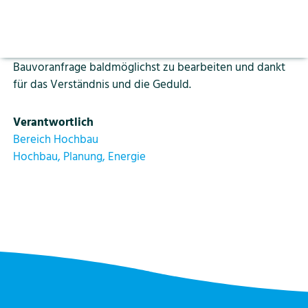
Aktuelles
Vorlesen pausieren
Bearbeitung länger als bis anhin.
Stoppen
Bildung
Kontakt
Login
Die Abteilung Bau ist bemüht, Ihr Baugesuch bzw.
Bauvoranfrage baldmöglichst zu bearbeiten und dankt
für das Verständnis und die Geduld.
Tourismus
Verantwortlich
Bereich Hochbau
Hochbau, Planung, Energie