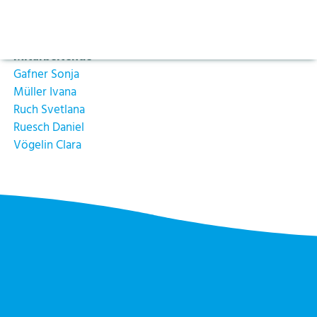
Aktuelles
Leitung
Vorlesen pausieren
Balmer Yolanda
Stoppen
Bildung
Kontakt
Login
Mitarbeitende
Gafner Sonja
Tourismus
Müller Ivana
Ruch Svetlana
Ruesch Daniel
Vögelin Clara