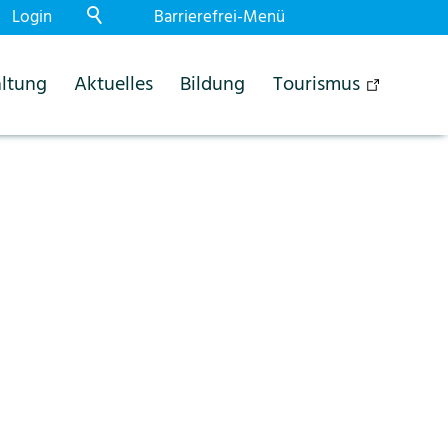
Login
Barrierefrei-Menü
Powered by Weblication® CMS
ltung
Aktuelles
Bildung
Tourismus
Schrift
Normal
Gross
Sehr gross
Kontrast
Normal
Stark
Dunkelmodus
Aus
Ein
Bilder
Anzeigen
Ausblenden
Animationen
Erlauben
Stoppen
Leichte Sprache