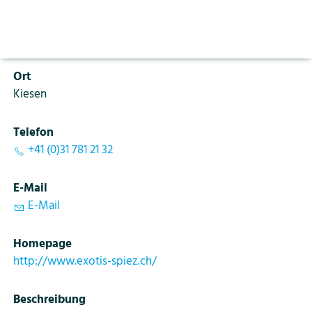
Aktuelles
Vorlesen pausieren
PLZ
Stoppen
3629
Bildung
Kontakt
Login
Ort
Tourismus
Kiesen
Telefon
+41 (0)31 781 21 32
E-Mail
E-Mail
Homepage
http://www.exotis-spiez.ch/
Beschreibung