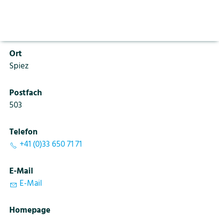
Aktuelles
Vorlesen pausieren
PLZ
Stoppen
3700
Bildung
Kontakt
Login
Ort
Tourismus
Spiez
Postfach
503
Telefon
+41 (0)33 650 71 71
E-Mail
E-Mail
Homepage