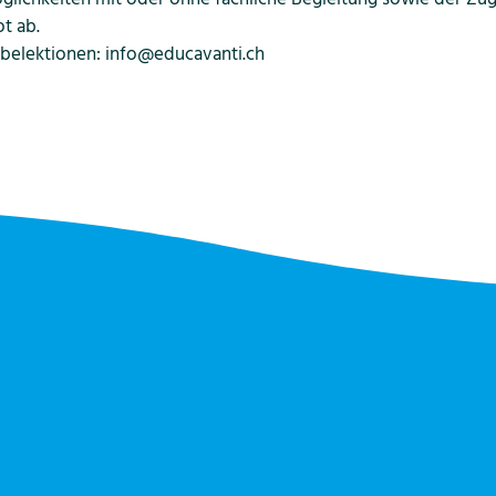
t ab.
belektionen: info@educavanti.ch