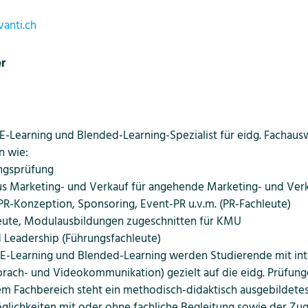
anti.ch
r
 E-Learning und Blended-Learning-Spezialist für eidg. Fachausw
n wie:
ngsprüfung
us Marketing- und Verkauf für angehende Marketing- und Ver
, PR-Konzeption, Sponsoring, Event-PR u.v.m. (PR-Fachleute)
leute, Modulausbildungen zugeschnitten für KMU
Leadership (Führungsfachleute)
 E-Learning und Blended-Learning werden Studierende mit int
prach- und Videokommunikation) gezielt auf die eidg. Prüfun
dem Fachbereich steht ein methodisch-didaktisch ausgebildet
glichkeiten mit oder ohne fachliche Begleitung sowie der Zug