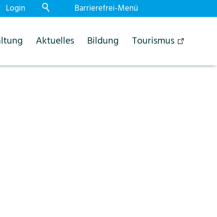
Login
Barrierefrei-Menü
Powered by Weblication® CMS
ltung
Aktuelles
Bildung
Tourismus
Schrift
Normal
Gross
Sehr gross
Kontrast
Normal
Stark
Dunkelmodus
Aus
Ein
Bilder
Anzeigen
Ausblenden
Animationen
Erlauben
Stoppen
Leichte Sprache