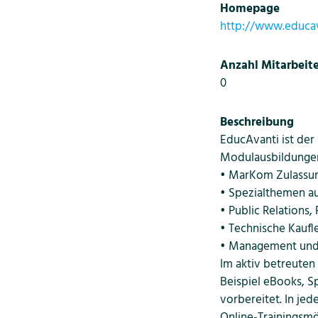
Homepage
http://www.educav
Anzahl Mitarbeite
0
Beschreibung
EducAvanti ist der
Modulausbildunge
• MarKom Zulassu
• Spezialthemen a
• Public Relations
• Technische Kauf
• Management und 
Im aktiv betreuten
Beispiel eBooks, S
vorbereitet. In je
Online-Trainingsmö