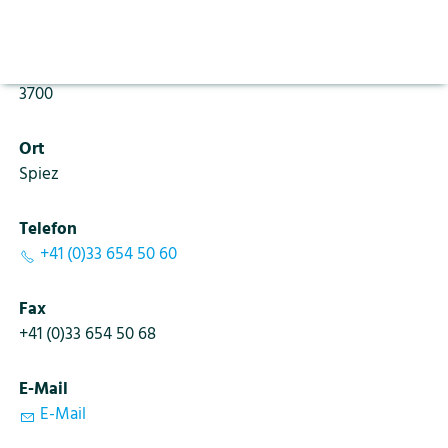
Aktuelles
Vorlesen pausieren
Gygerweg 16
Stoppen
Bildung
PLZ
Kontakt
Login
3700
Tourismus
Ort
Spiez
Telefon
+41 (0)33 654 50 60
Fax
+41 (0)33 654 50 68
E-Mail
E-Mail