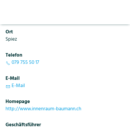
Aktuelles
Vorlesen pausieren
PLZ
Stoppen
3700
Bildung
Kontakt
Login
Ort
Tourismus
Spiez
Telefon
079 755 50 17
E-Mail
E-Mail
Homepage
http://www.innenraum-baumann.ch
Geschäftsführer