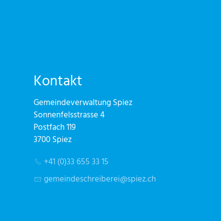
Kontakt
Gemeindeverwaltung Spiez
Sonnenfelsstrasse 4
Postfach 119
3700 Spiez
+41 (0)33 655 33 15
g
m
nd
schr
b
r
sp
z
ch