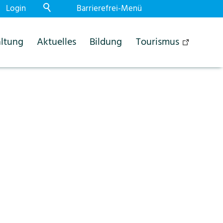
Login
Barrierefrei-Menü
Powered by Weblication® CMS
ltung
Aktuelles
Bildung
Tourismus
Schrift
Normal
Gross
Sehr gross
Kontrast
Normal
Stark
Dunkelmodus
Aus
Ein
Bilder
Anzeigen
Ausblenden
Animationen
Erlauben
Stoppen
Leichte Sprache