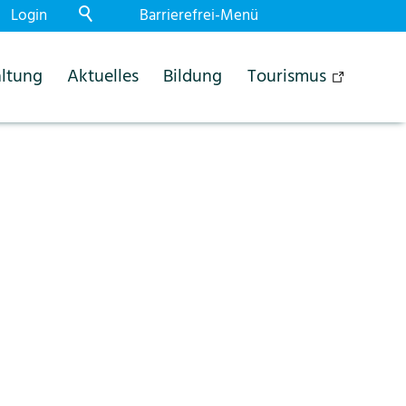
Login
Barrierefrei-Menü
Powered by Weblication® CMS
ltung
Aktuelles
Bildung
Tourismus
Schrift
Normal
Gross
Sehr gross
Kontrast
Normal
Stark
Dunkelmodus
Aus
Ein
Bilder
Anzeigen
Ausblenden
Animationen
Erlauben
Stoppen
Leichte Sprache