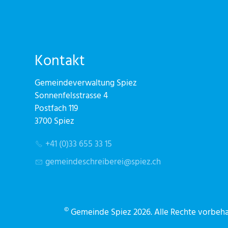
Kontakt
Gemeindeverwaltung Spiez
Sonnenfelsstrasse 4
Postfach 119
3700 Spiez
+41 (0)33 655 33 15
g
m
nd
schr
b
r
sp
z
ch
©
Gemeinde Spiez 2026. Alle Rechte vorbehal