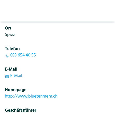
Aktuelles
Vorlesen pausieren
PLZ
Stoppen
3700
Bildung
Kontakt
Login
Ort
Tourismus
Spiez
Telefon
033 654 40 55
E-Mail
E-Mail
Homepage
http://www.bluetenmehr.ch
Geschäftsführer