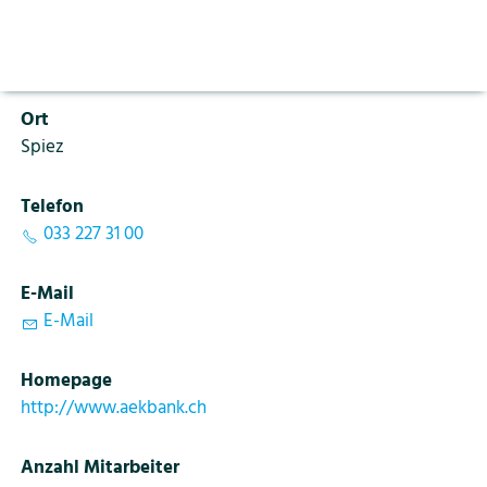
Aktuelles
Vorlesen pausieren
PLZ
Stoppen
3700
Bildung
Kontakt
Login
Ort
Tourismus
Spiez
Telefon
033 227 31 00
E-Mail
E-Mail
Homepage
http://www.aekbank.ch
Anzahl Mitarbeiter