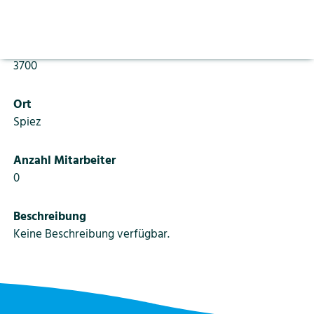
Aktuelles
Vorlesen pausieren
Thunstrasse 58
Stoppen
Bildung
PLZ
Kontakt
Login
3700
Tourismus
Ort
Spiez
Anzahl Mitarbeiter
0
Beschreibung
Keine Beschreibung verfügbar.