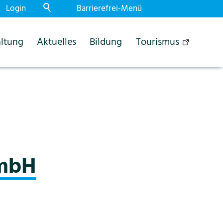
Login
Barrierefrei-Menü
Powered by Weblication® CMS
ltung
Aktuelles
Bildung
Tourismus
Schrift
Normal
Gross
Sehr gross
Kontrast
Normal
Stark
Dunkelmodus
Aus
Ein
Bilder
GmbH
Anzeigen
Ausblenden
Animationen
Erlauben
Stoppen
Leichte Sprache