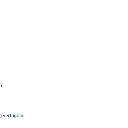
6
r
g verfügbar.