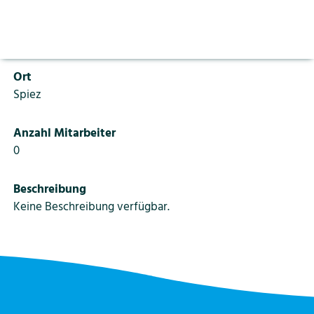
Aktuelles
Vorlesen pausieren
PLZ
Stoppen
3700
Bildung
Kontakt
Login
Ort
Tourismus
Spiez
Anzahl Mitarbeiter
0
Beschreibung
Keine Beschreibung verfügbar.