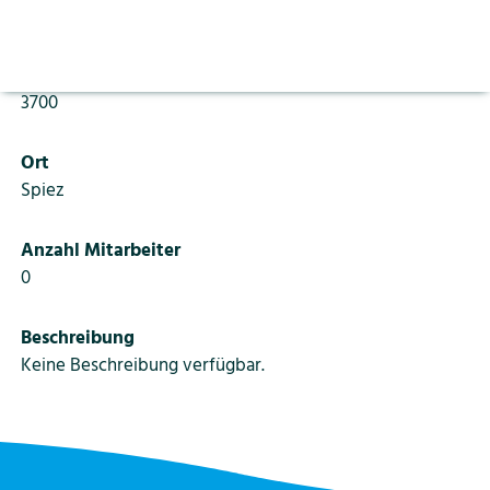
Aktuelles
Vorlesen pausieren
Gygerweg 16
Stoppen
Bildung
PLZ
Kontakt
Login
3700
Tourismus
Ort
Spiez
Anzahl Mitarbeiter
0
Beschreibung
Keine Beschreibung verfügbar.