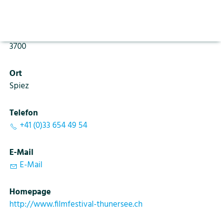
Aktuelles
Vorlesen pausieren
Krattigstrasse 88
Stoppen
Bildung
PLZ
Kontakt
Login
3700
Tourismus
Ort
Spiez
Telefon
+41 (0)33 654 49 54
E-Mail
E-Mail
Homepage
http://www.filmfestival-thunersee.ch