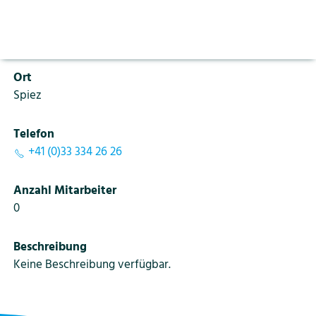
Aktuelles
Vorlesen pausieren
PLZ
Stoppen
3700
Bildung
Kontakt
Login
Ort
Tourismus
Spiez
Telefon
+41 (0)33 334 26 26
Anzahl Mitarbeiter
0
Beschreibung
Keine Beschreibung verfügbar.