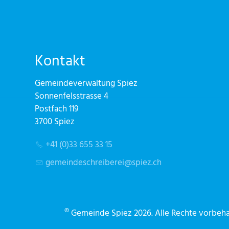
Kontakt
Gemeindeverwaltung Spiez
Sonnenfelsstrasse 4
Postfach 119
3700 Spiez
+41 (0)33 655 33 15
g
m
nd
schr
b
r
sp
z
ch
©
Gemeinde Spiez 2026. Alle Rechte vorbehal