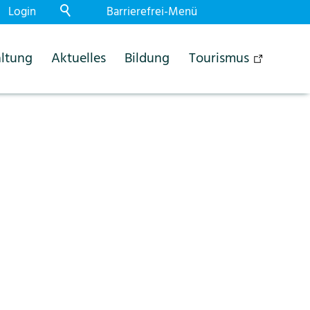
Login
Barrierefrei-Menü
Powered by Weblication® CMS
ltung
Aktuelles
Bildung
Tourismus
Schrift
Normal
Gross
Sehr gross
Kontrast
Normal
Stark
Dunkelmodus
Aus
Ein
Bilder
Anzeigen
Ausblenden
Animationen
Erlauben
Stoppen
Leichte Sprache