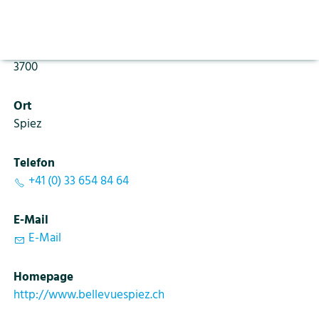
Aktuelles
Vorlesen pausieren
Seestrasse 36
Stoppen
Bildung
PLZ
Kontakt
Login
3700
Tourismus
Ort
Spiez
Telefon
+41 (0) 33 654 84 64
E-Mail
E-Mail
Homepage
http://www.bellevuespiez.ch