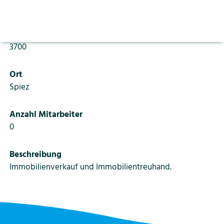
Aktuelles
Vorlesen pausieren
Oberlandstrasse 23
Stoppen
Bildung
PLZ
Kontakt
Login
3700
Tourismus
Ort
Spiez
Anzahl Mitarbeiter
0
Beschreibung
Immobilienverkauf und Immobilientreuhand.