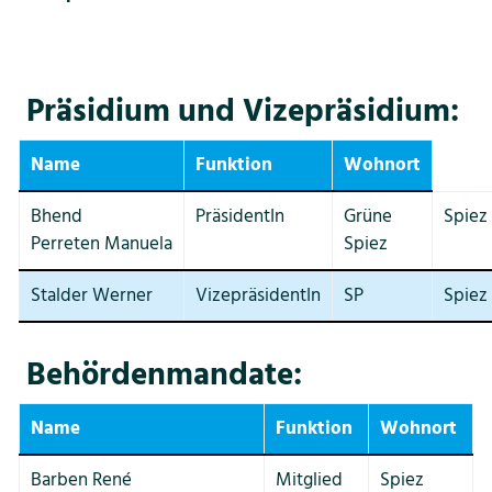
Bildung
Tourismus
Präsidium und Vizepräsidium:
Name
Funktion
Wohnort
Bhend
PräsidentIn
Grüne
Spiez
Perreten Manuela
Spiez
Stalder Werner
VizepräsidentIn
SP
Spiez
Behördenmandate:
Name
Funktion
Wohnort
Barben René
Mitglied
Spiez