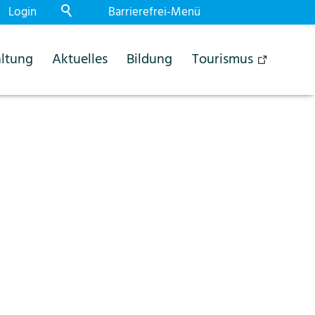
Login
Barrierefrei-Menü
Powered by Weblication® CMS
ltung
Aktuelles
Bildung
Tourismus
Schrift
Normal
Gross
Sehr gross
Kontrast
Normal
Stark
Dunkelmodus
Aus
Ein
Bilder
Anzeigen
Ausblenden
Animationen
Erlauben
Stoppen
Leichte Sprache