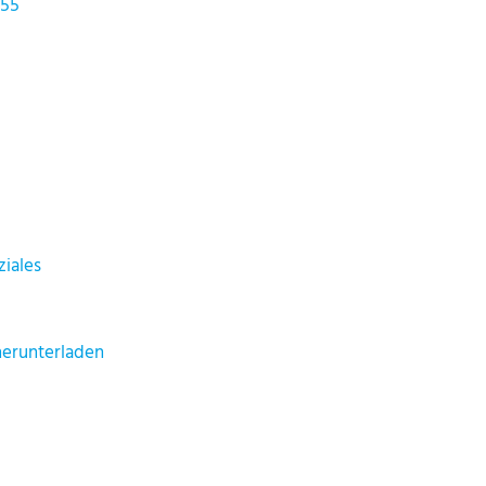
 55
ziales
herunterladen