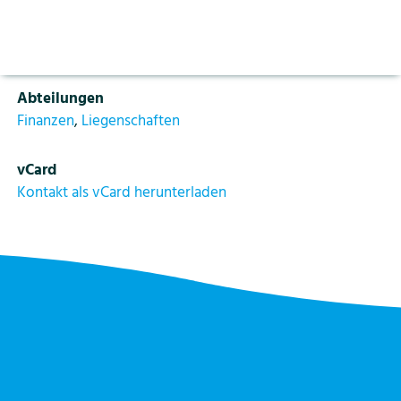
Aktuelles
Vorlesen pausieren
Funktion
Stoppen
Sachbearbeiterin Liegenschaften
Bildung
Kontakt
Login
Abteilungen
Tourismus
Finanzen
,
Liegenschaften
vCard
Kontakt als vCard herunterladen