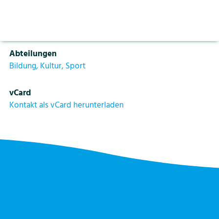
Aktuelles
Vorlesen pausieren
Funktion
Stoppen
Bereichsleiter Bildung, Kultur, Sport
Bildung
Kontakt
Login
Abteilungen
Tourismus
Bildung, Kultur, Sport
vCard
Kontakt als vCard herunterladen