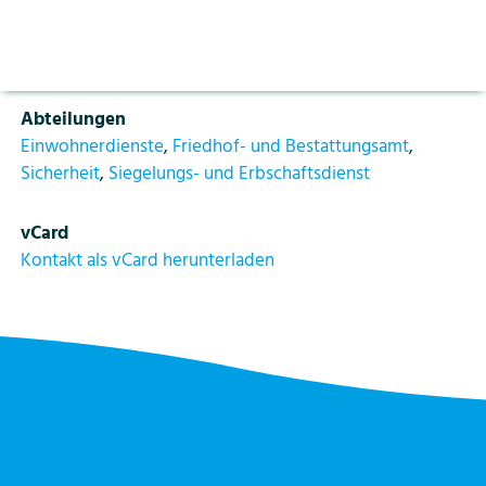
Aktuelles
Vorlesen pausieren
Funktion
Stoppen
Sachbearbeiterin Einwohnerdienste/Siegelungen
Bildung
Kontakt
Login
Abteilungen
Tourismus
Einwohnerdienste
,
Friedhof- und Bestattungsamt
,
Sicherheit
,
Siegelungs- und Erbschaftsdienst
vCard
Kontakt als vCard herunterladen