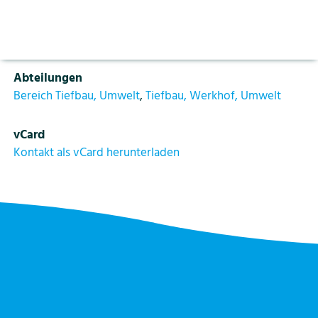
Aktuelles
Vorlesen pausieren
Funktion
Stoppen
Projektleiter Tiefbau
Bildung
Kontakt
Login
Abteilungen
Tourismus
Bereich Tiefbau, Umwelt
,
Tiefbau, Werkhof, Umwelt
vCard
Kontakt als vCard herunterladen