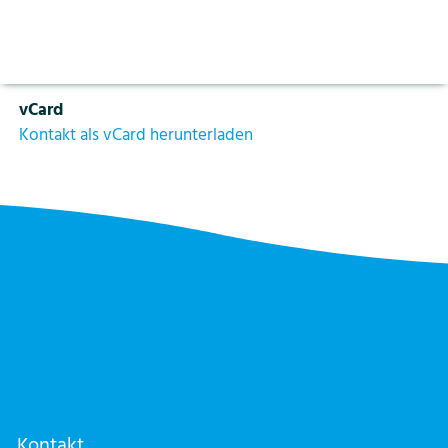
Aktuelles
Vorlesen pausieren
Abteilungen
Stoppen
Sicherheit
Bildung
Kontakt
Login
vCard
Tourismus
Kontakt als vCard herunterladen
Kontakt