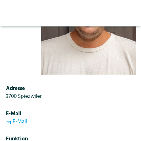
Aktuelles
Vorlesen pausieren
Stoppen
Bildung
Kontakt
Login
Tourismus
Adresse
3700 Spiezwiler
E-Mail
E-Mail
Funktion