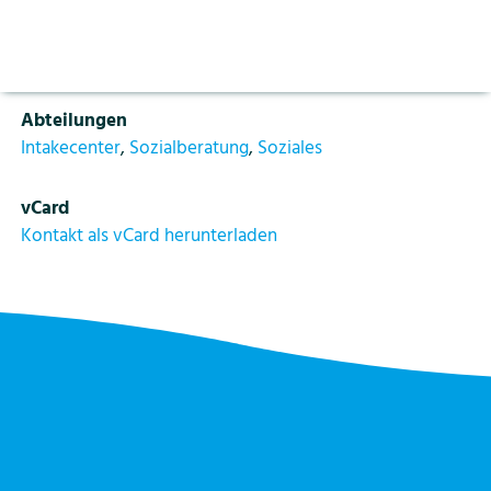
Aktuelles
Vorlesen pausieren
Funktion
Stoppen
Sozialarbeiter
Bildung
Kontakt
Login
Abteilungen
Tourismus
Intakecenter
,
Sozialberatung
,
Soziales
vCard
Kontakt als vCard herunterladen