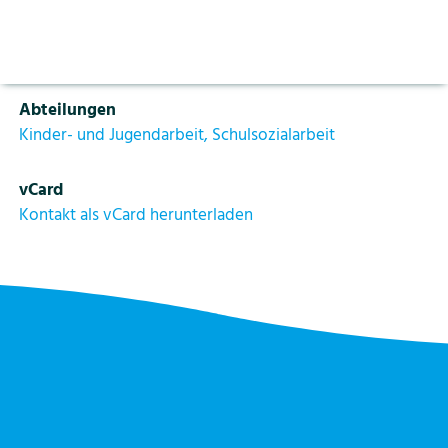
Aktuelles
Vorlesen pausieren
Funktion
Stoppen
Schulsozialarbeiterin
Bildung
Kontakt
Login
Abteilungen
Tourismus
Kinder- und Jugendarbeit, Schulsozialarbeit
vCard
Kontakt als vCard herunterladen