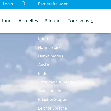
Login
Barrierefrei-Menü
Powered by Weblication® CMS
ltung
Aktuelles
Bildung
Tourismus
Schrift
Normal
Gross
Sehr gross
Kontrast
Normal
Stark
Dunkelmodus
Aus
Ein
Bilder
Anzeigen
Ausblenden
Animationen
Erlauben
Stoppen
Leichte Sprache