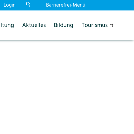
Login
Barrierefrei-Menü
Powered by Weblication® CMS
ltung
Aktuelles
Bildung
Tourismus
Schrift
Normal
Gross
Sehr gross
Kontrast
Normal
Stark
Dunkelmodus
Aus
Ein
Bilder
Anzeigen
Ausblenden
Animationen
Erlauben
Stoppen
Leichte Sprache