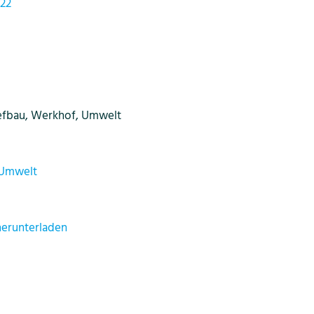
 22
iefbau, Werkhof, Umwelt
 Umwelt
herunterladen